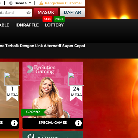
i
Bahasa
Pengaduan Customer
DAFTAR
BARU
PROMO
ABLE
IDNRAFFLE
LOTTERY
erbaik Dengan Link Alternatif Super Cepat🚀
🌟Selamat Datang Di H
in
Max
Meja
Min
Max
Rb
30Jt
Roulette
1Rb
20Jt
Rb
30Jt
Baccarat
2Rb
10Jt
0Rb
30Jt
Sicbo
2Rb
10Jt
0Rb
30Jt
Dragon Tiger
10Rb
10Jt
1
24
Blackjack
10Rb
20Jt
Wheel
1Rb
10Jt
MEJA
MEJA
ASUK
DAFTAR
MASUK
PROMO
KEMBALI
ES
SPECIAL-GAMES
ES
SPECIAL-GAMES
in
Max
Meja
Min
Max