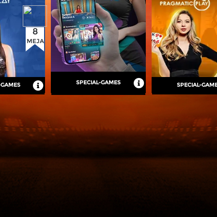
5Rb
30Jt
Baccarat
5
500
250Rb
Roulette
1
1Rb
300Rb
Sicbo
2
5Rb
1,9Jt
Blackjack
10
8
500
1,9Jt
Wheel
1
Dragon Tiger
5
MEJA
DAFTAR
MASUK
MASUK
DAFTAR
M
KEMBALI
BALI
KEMBALI
SPECIAL-GAMES
SPECIAL-GAMES
-GAMES
SPECIAL-GAM
-GAMES
SPECIAL-GAM