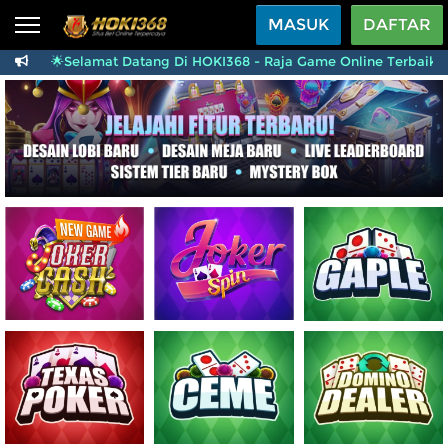
Beranda
MASUK
DAFTAR
🌟Selamat Datang Di HOKI368 - Raja Game Online Terbaik De
Sports
BARU
PROMO
Live Casino
BARU
IDNPoker
BARU
Slots
PROMO
IDNLIVE
BARU
Stream N Spin
Arcade
PROMO
Table Games
Lottery
BARU
PROMO
IDNRaffle