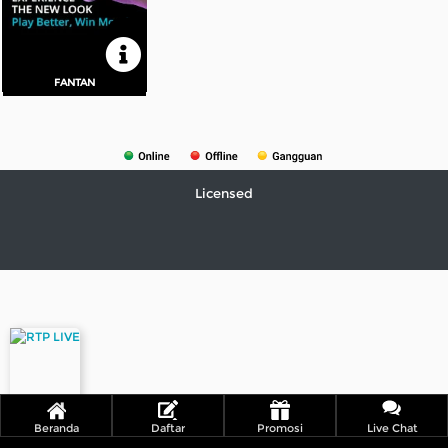
DAFTAR
MASUK
Referral
KEMBALI
Promosi
FANTAN
FANTAN
Hubungi Kami
Live Chat
Licensed
Pengaduan Customer
Pilih Bahasa:
MASUK
DAFTAR
&copy; HOKI368 : Raja Game Online Terbaik
Dengan Link Alternatif Super Cepat. Hak Cipta
Dilindungi.
Beranda
Daftar
Promosi
Live Chat