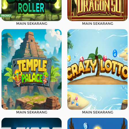
MAIN SEKARANG
MAIN SEKARANG
MAIN SEKARANG
MAIN SEKARANG